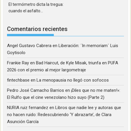
El termómetro dicta la tregua:
cuando el asfalto...
Comentarios recientes
Angel Gustavo Cabrera
en
Liberación: ´In memoriam´ Luis
Goytisolo
Frankie Ray
en
Bad Haircut, de Kyle Misak, triunfa en PUFA
2026 con el premio al mejor largometraje
fintechbase
en
La menopausia no llegó con sofocos
Pedro José Camacho Barrios
en
¡Diles que no me maten!»:
El Rulfo que el cine venezolano hizo suyo (Parte 2)
NURIA ruiz fernandez
en
Libros que nadie lee y autoras que
no hacen ruido: Redescubriendo ‘Y abrazarte’, de Clara
Asunción García