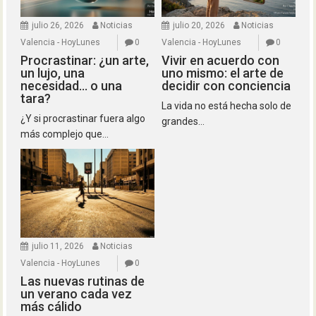
julio 26, 2026
Noticias
julio 20, 2026
Noticias
Valencia - HoyLunes
0
Valencia - HoyLunes
0
Procrastinar: ¿un arte,
Vivir en acuerdo con
un lujo, una
uno mismo: el arte de
necesidad… o una
decidir con conciencia
tara?
La vida no está hecha solo de
¿Y si procrastinar fuera algo
grandes...
más complejo que...
julio 11, 2026
Noticias
Valencia - HoyLunes
0
Las nuevas rutinas de
un verano cada vez
más cálido