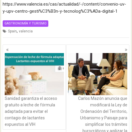
https://www.valencia.es/cas/actualidad/-/content/convenio-uv-
y-upv-centro-gesti%C3%B3n-y-tecnolog%C3%ADa-digital-1
GASTRONOMÍA Y TURISMO
,
Spain
valencia
Navegación
de
entradas
Sanidad garantiza el acceso
Carlos Mazón anuncia que
gratuito a leche de fórmula
modificará la Ley de
adaptada para evitar el
Ordenación del Territorio,
contagio de lactantes
Urbanismo y Paisaje para
expuestos al VIH
simplificar los trámites
burocráticos y agilizar la