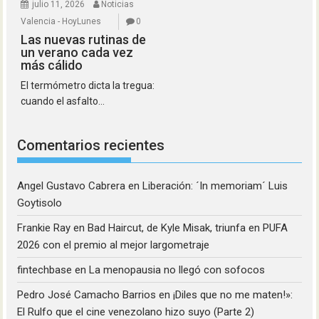
julio 11, 2026
Noticias
Valencia - HoyLunes
0
Las nuevas rutinas de
un verano cada vez
más cálido
El termómetro dicta la tregua:
cuando el asfalto...
Comentarios recientes
Angel Gustavo Cabrera
en
Liberación: ´In memoriam´ Luis
Goytisolo
Frankie Ray
en
Bad Haircut, de Kyle Misak, triunfa en PUFA
2026 con el premio al mejor largometraje
fintechbase
en
La menopausia no llegó con sofocos
Pedro José Camacho Barrios
en
¡Diles que no me maten!»:
El Rulfo que el cine venezolano hizo suyo (Parte 2)