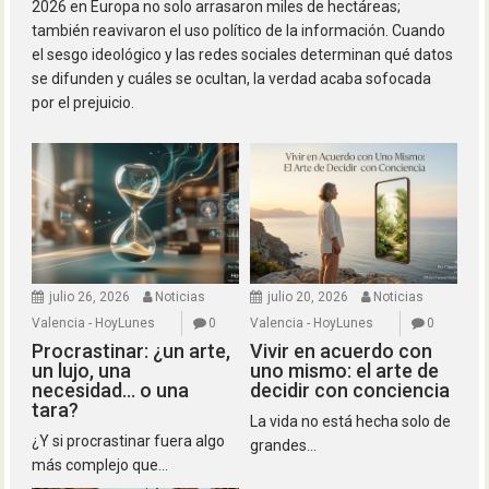
2026 en Europa no solo arrasaron miles de hectáreas;
también reavivaron el uso político de la información. Cuando
el sesgo ideológico y las redes sociales determinan qué datos
se difunden y cuáles se ocultan, la verdad acaba sofocada
por el prejuicio.
julio 26, 2026
Noticias
julio 20, 2026
Noticias
Valencia - HoyLunes
0
Valencia - HoyLunes
0
Procrastinar: ¿un arte,
Vivir en acuerdo con
un lujo, una
uno mismo: el arte de
necesidad… o una
decidir con conciencia
tara?
La vida no está hecha solo de
¿Y si procrastinar fuera algo
grandes...
más complejo que...