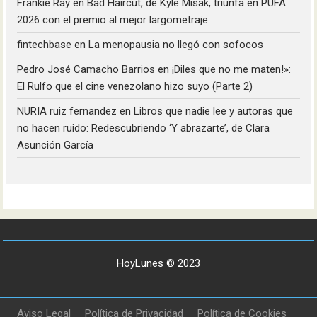
Frankie Ray
en
Bad Haircut, de Kyle Misak, triunfa en PUFA
2026 con el premio al mejor largometraje
fintechbase
en
La menopausia no llegó con sofocos
Pedro José Camacho Barrios
en
¡Diles que no me maten!»:
El Rulfo que el cine venezolano hizo suyo (Parte 2)
NURIA ruiz fernandez
en
Libros que nadie lee y autoras que
no hacen ruido: Redescubriendo ‘Y abrazarte’, de Clara
Asunción García
HoyLunes © 2023
Aviso Legal
Política de Privacidad
Política de Cookies