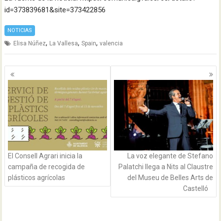
id=373839681&site=373422856
NOTICIAS
,
,
,
Elisa Núñez
La Vallesa
Spain
valencia
Navegación
de
entradas
El Consell Agrari inicia la
La voz elegante de Stefano
campaña de recogida de
Palatchi llega a Nits al Claustre
plásticos agrícolas
del Museu de Belles Arts de
Castelló