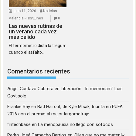
julio 11, 2026
Noticias
Valencia - HoyLunes
0
Las nuevas rutinas de
un verano cada vez
más cálido
El termómetro dicta la tregua:
cuando el asfalto...
Comentarios recientes
Angel Gustavo Cabrera
en
Liberación: ´In memoriam´ Luis
Goytisolo
Frankie Ray
en
Bad Haircut, de Kyle Misak, triunfa en PUFA
2026 con el premio al mejor largometraje
fintechbase
en
La menopausia no llegó con sofocos
Pedro José Camacho Barrios
en
¡Diles que no me maten!»: