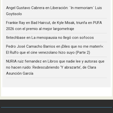
Angel Gustavo Cabrera
en
Liberación: ´In memoriam´ Luis
Goytisolo
Frankie Ray
en
Bad Haircut, de Kyle Misak, triunfa en PUFA
2026 con el premio al mejor largometraje
fintechbase
en
La menopausia no llegó con sofocos
Pedro José Camacho Barrios
en
¡Diles que no me maten!»:
El Rulfo que el cine venezolano hizo suyo (Parte 2)
NURIA ruiz fernandez
en
Libros que nadie lee y autoras que
no hacen ruido: Redescubriendo ‘Y abrazarte’, de Clara
Asunción García