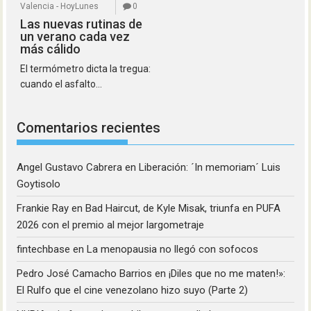
Valencia - HoyLunes
0
Las nuevas rutinas de
un verano cada vez
más cálido
El termómetro dicta la tregua:
cuando el asfalto...
Comentarios recientes
Angel Gustavo Cabrera
en
Liberación: ´In memoriam´ Luis
Goytisolo
Frankie Ray
en
Bad Haircut, de Kyle Misak, triunfa en PUFA
2026 con el premio al mejor largometraje
fintechbase
en
La menopausia no llegó con sofocos
Pedro José Camacho Barrios
en
¡Diles que no me maten!»:
El Rulfo que el cine venezolano hizo suyo (Parte 2)