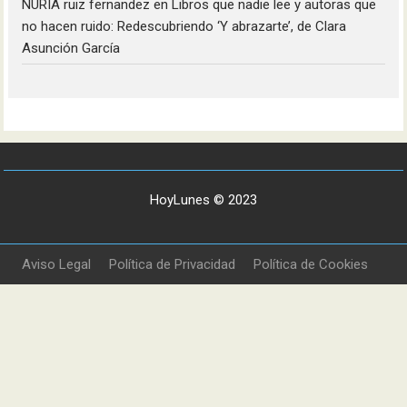
NURIA ruiz fernandez
en
Libros que nadie lee y autoras que
no hacen ruido: Redescubriendo ‘Y abrazarte’, de Clara
Asunción García
HoyLunes © 2023
Aviso Legal
Política de Privacidad
Política de Cookies