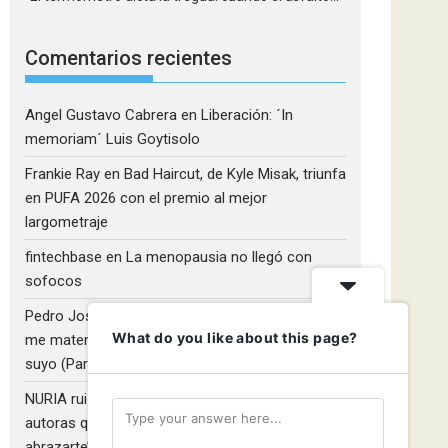
Comentarios recientes
Angel Gustavo Cabrera
en
Liberación: ´In
memoriam´ Luis Goytisolo
Frankie Ray
en
Bad Haircut, de Kyle Misak, triunfa
en PUFA 2026 con el premio al mejor
largometraje
fintechbase
en
La menopausia no llegó con
sofocos
Pedro José Camacho Barrios
en
¡Diles que no
What do you like about this page?
me maten!»: El Rulfo que el cine venezolano hizo
suyo (Parte 2)
NURIA ruiz fernandez
en
Libros que nadie lee y
autoras que no hacen ruido: Redescubriendo ‘Y
abrazarte’, de Clara Asunción García