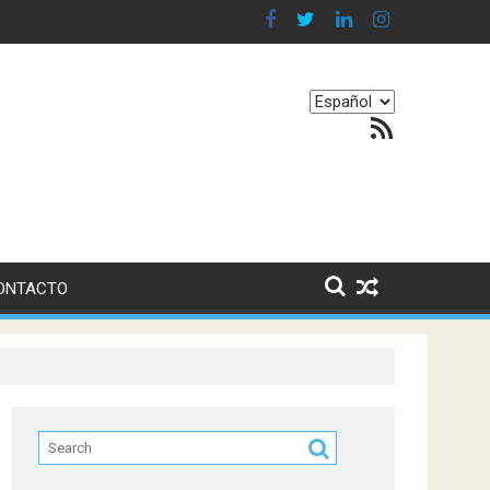
en nuestro equilibrio emocional
Elegir
Feed RSS
un
idioma
ONTACTO