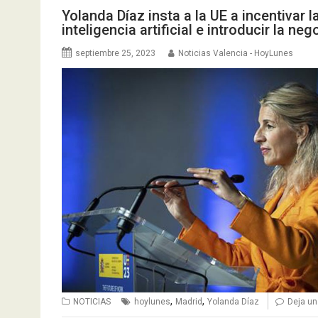
Yolanda Díaz insta a la UE a incentivar l
inteligencia artificial e introducir la ne
septiembre 25, 2023
Noticias Valencia - HoyLunes
,
,
NOTICIAS
hoylunes
Madrid
Yolanda Díaz
Deja un