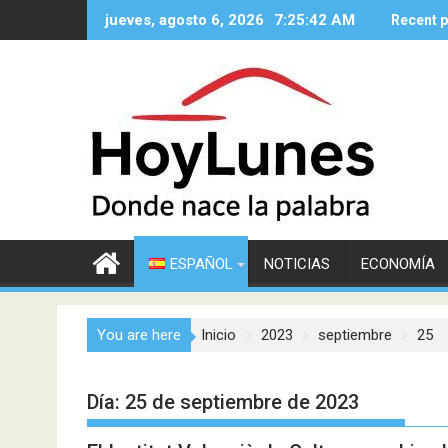
Saltar
jueves, agosto 6, 2026
7:25:43 AM
Recent 
al
contenido
ESPAÑOL
NOTICIAS
ECONOMÍA
You are here
Inicio
2023
septiembre
25
Día:
25 de septiembre de 2023