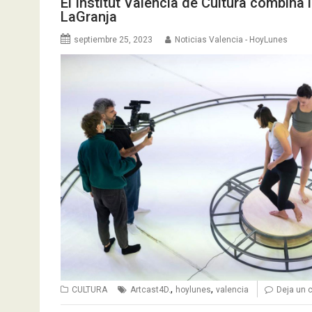
El Institut Valencià de Cultura combina
LaGranja
septiembre 25, 2023
Noticias Valencia - HoyLunes
,
,
CULTURA
Artcast4D.
hoylunes
valencia
Deja un 