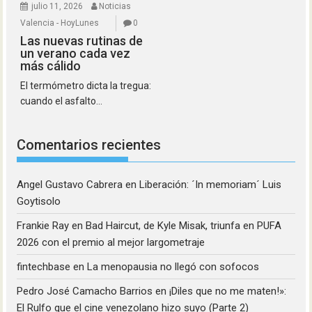
julio 11, 2026
Noticias
Valencia - HoyLunes
0
Las nuevas rutinas de
un verano cada vez
más cálido
El termómetro dicta la tregua:
cuando el asfalto...
Comentarios recientes
Angel Gustavo Cabrera
en
Liberación: ´In memoriam´ Luis
Goytisolo
Frankie Ray
en
Bad Haircut, de Kyle Misak, triunfa en PUFA
2026 con el premio al mejor largometraje
fintechbase
en
La menopausia no llegó con sofocos
Pedro José Camacho Barrios
en
¡Diles que no me maten!»:
El Rulfo que el cine venezolano hizo suyo (Parte 2)