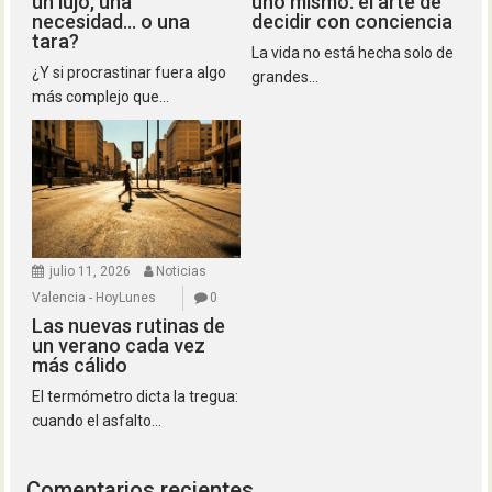
un lujo, una
uno mismo: el arte de
necesidad… o una
decidir con conciencia
tara?
La vida no está hecha solo de
¿Y si procrastinar fuera algo
grandes...
más complejo que...
julio 11, 2026
Noticias
Valencia - HoyLunes
0
Las nuevas rutinas de
un verano cada vez
más cálido
El termómetro dicta la tregua:
cuando el asfalto...
Comentarios recientes