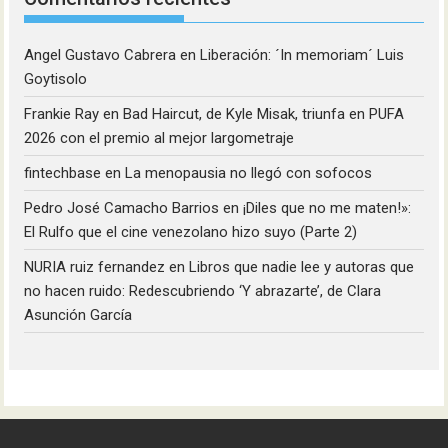
Angel Gustavo Cabrera
en
Liberación: ´In memoriam´ Luis
Goytisolo
Frankie Ray
en
Bad Haircut, de Kyle Misak, triunfa en PUFA
2026 con el premio al mejor largometraje
fintechbase
en
La menopausia no llegó con sofocos
Pedro José Camacho Barrios
en
¡Diles que no me maten!»:
El Rulfo que el cine venezolano hizo suyo (Parte 2)
NURIA ruiz fernandez
en
Libros que nadie lee y autoras que
no hacen ruido: Redescubriendo ‘Y abrazarte’, de Clara
Asunción García