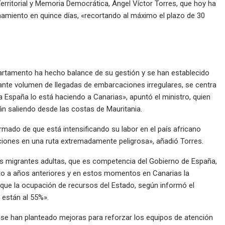
Territorial y Memoria Democrática, Ángel Víctor Torres, que hoy ha
miento en quince días, «recortando al máximo el plazo de 30
partamento ha hecho balance de su gestión y se han establecido
ante volumen de llegadas de embarcaciones irregulares, se centra
 a España lo está haciendo a Canarias», apuntó el ministro, quien
n saliendo desde las costas de Mauritania.
ormado de que está intensificando su labor en el país africano
aciones en una ruta extremadamente peligrosa», añadió Torres.
as migrantes adultas, que es competencia del Gobierno de España,
to a años anteriores y en estos momentos en Canarias la
que la ocupación de recursos del Estado, según informó el
, están al 55%».
ón se han planteado mejoras para reforzar los equipos de atención