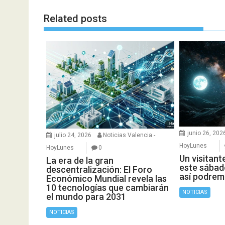
Related posts
junio 26, 202
julio 24, 2026
Noticias Valencia -
HoyLunes
HoyLunes
0
Un visitant
La era de la gran
este sábado
descentralización: El Foro
así podrem
Económico Mundial revela las
10 tecnologías que cambiarán
NOTICIAS
el mundo para 2031
NOTICIAS