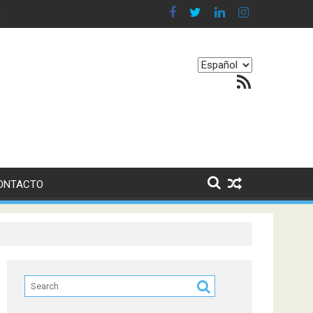
yen en nuestro equilibrio emocional
Elegir
Feed RSS
un
idioma
ONTACTO