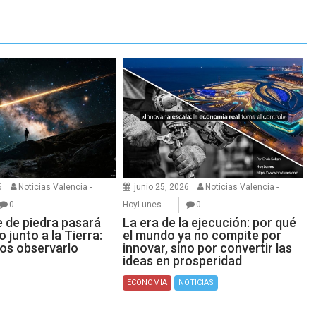
6
Noticias Valencia -
junio 25, 2026
Noticias Valencia -
0
HoyLunes
0
e de piedra pasará
La era de la ejecución: por qué
 junto a la Tierra:
el mundo ya no compite por
os observarlo
innovar, sino por convertir las
ideas en prosperidad
ECONOMIA
NOTICIAS