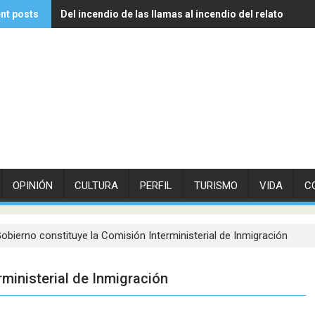
nt posts
Del incendio de las llamas al incendio del relato
Experto de Vithas explica cómo las olas de calor influ
OPINIÓN
CULTURA
PERFIL
TURISMO
VIDA
C
Gobierno constituye la Comisión Interministerial de Inmigración
rministerial de Inmigración