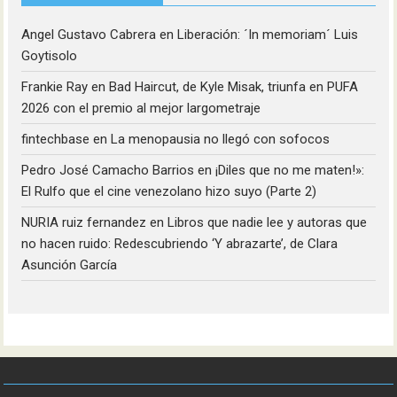
Angel Gustavo Cabrera
en
Liberación: ´In memoriam´ Luis
Goytisolo
Frankie Ray
en
Bad Haircut, de Kyle Misak, triunfa en PUFA
2026 con el premio al mejor largometraje
fintechbase
en
La menopausia no llegó con sofocos
Pedro José Camacho Barrios
en
¡Diles que no me maten!»:
El Rulfo que el cine venezolano hizo suyo (Parte 2)
NURIA ruiz fernandez
en
Libros que nadie lee y autoras que
no hacen ruido: Redescubriendo ‘Y abrazarte’, de Clara
Asunción García