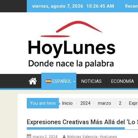
Saltar
viernes, agosto 7, 2026
10:26:46 AM
Recen
al
contenido
ESPAÑOL
NOTICIAS
ECONOMÍA
You are here
Inicio
2024
marzo
2
Expr
Expresiones Creativas Más Allá del ‘Lo 
marzo 2, 2024
Noticias Valencia - HoyLunes