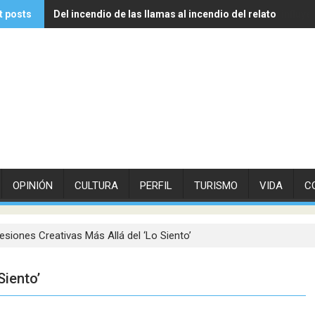
t posts
Del incendio de las llamas al incendio del relato
Experto de Vithas explica cómo las olas de calor influye
OPINIÓN
CULTURA
PERFIL
TURISMO
VIDA
C
esiones Creativas Más Allá del ‘Lo Siento’
Siento’