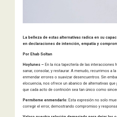
La belleza de estas alternativas radica en su capa
en declaraciones de intención, empatía y comprom
Por Ehab Soltan
Hoylunes –
En la rica tapeztería de las interaccione
sanar, consolar, y restaurar. A menudo, recurrimos a l
enmendar errores o suavizar desencuentros. Sin embar
elocuencia, nos ofrece un abanico de alternativas que
que cada acto de contrición sea tan único como since
Permíteme enmendarlo:
Esta expresión no solo mues
corregir el error, demostrando compromiso y responsab
Valoro nuestra relación demasiado para dejar las c