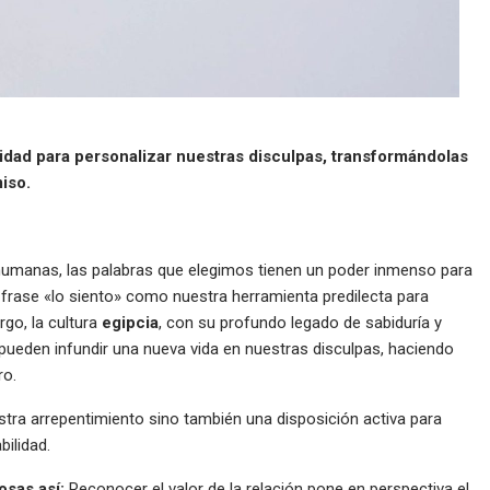
cidad para personalizar nuestras disculpas, transformándolas
iso.
s humanas, las palabras que elegimos tienen un poder inmenso para
a frase «lo siento» como nuestra herramienta predilecta para
go, la cultura
egipcia
, con su profundo legado de sabiduría y
 pueden infundir una nueva vida en nuestras disculpas, haciendo
ro.
tra arrepentimiento sino también una disposición activa para
ilidad.
osas así:
Reconocer el valor de la relación pone en perspectiva el