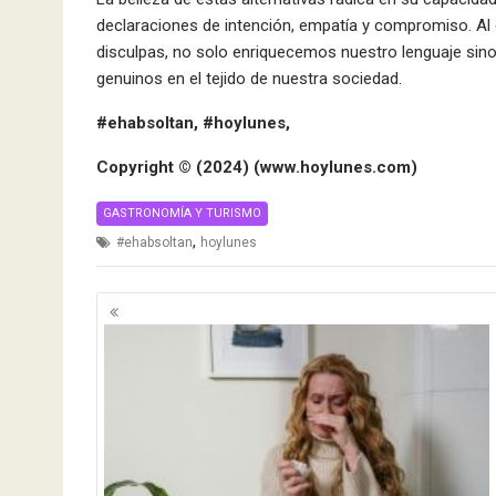
declaraciones de intención, empatía y compromiso. Al 
disculpas, no solo enriquecemos nuestro lenguaje sino
genuinos en el tejido de nuestra sociedad.
#ehabsoltan, #hoylunes,
Copyright ©️ (2024) (www.hoylunes.com)
GASTRONOMÍA Y TURISMO
,
#ehabsoltan
hoylunes
Navegación
de
entradas