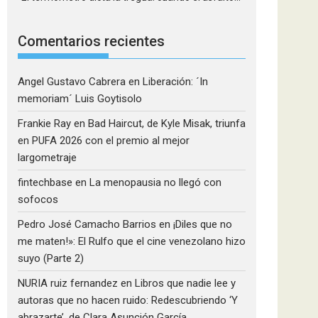
Comentarios recientes
Angel Gustavo Cabrera
en
Liberación: ´In
memoriam´ Luis Goytisolo
Frankie Ray
en
Bad Haircut, de Kyle Misak, triunfa
en PUFA 2026 con el premio al mejor
largometraje
fintechbase
en
La menopausia no llegó con
sofocos
Pedro José Camacho Barrios
en
¡Diles que no
me maten!»: El Rulfo que el cine venezolano hizo
suyo (Parte 2)
NURIA ruiz fernandez
en
Libros que nadie lee y
autoras que no hacen ruido: Redescubriendo ‘Y
abrazarte’, de Clara Asunción García