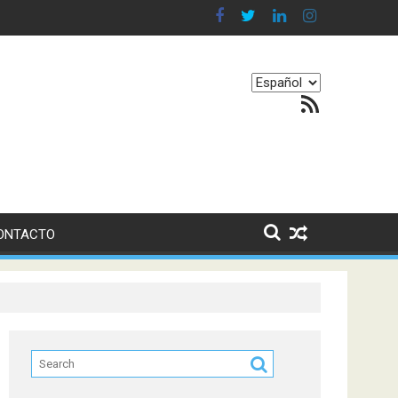
n en nuestro equilibrio emocional
Elegir
Feed RSS
un
idioma
ONTACTO