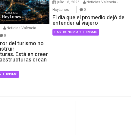
julio 16, 2026
Noticias Valencia -
HoyLunes
0
El día que el promedio dejó de
entender al viajero
Noticias Valencia -
GASTRONOMÍA Y TURISMO
0
ror del turismo no
struir
turas. Está en creer
raestructuras crean
Y TURISMO