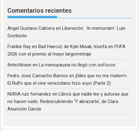
Comentarios recientes
Angel Gustavo Cabrera
en
Liberación: ´In memoriam´ Luis
Goytisolo
Frankie Ray
en
Bad Haircut, de Kyle Misak, triunfa en PUFA
2026 con el premio al mejor largometraje
fintechbase
en
La menopausia no llegó con sofocos
Pedro José Camacho Barrios
en
¡Diles que no me maten!»:
El Rulfo que el cine venezolano hizo suyo (Parte 2)
NURIA ruiz fernandez
en
Libros que nadie lee y autoras que
no hacen ruido: Redescubriendo ‘Y abrazarte’, de Clara
Asunción García