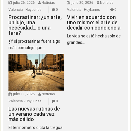
julio 26, 2026
Noticias
julio 20, 2026
Noticias
Valencia - HoyLunes
0
Valencia - HoyLunes
0
Procrastinar: ¿un arte,
Vivir en acuerdo con
un lujo, una
uno mismo: el arte de
necesidad… o una
decidir con conciencia
tara?
La vida no está hecha solo de
¿Y si procrastinar fuera algo
grandes...
más complejo que...
julio 11, 2026
Noticias
Valencia - HoyLunes
0
Las nuevas rutinas de
un verano cada vez
más cálido
El termómetro dicta la tregua: