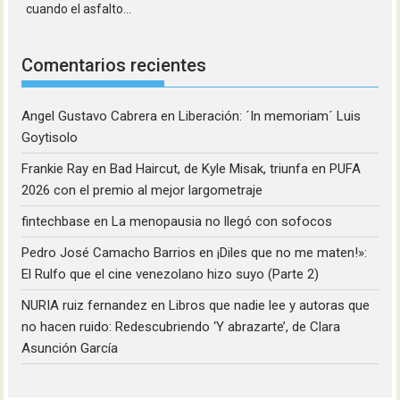
cuando el asfalto...
Comentarios recientes
Angel Gustavo Cabrera
en
Liberación: ´In memoriam´ Luis
Goytisolo
Frankie Ray
en
Bad Haircut, de Kyle Misak, triunfa en PUFA
2026 con el premio al mejor largometraje
fintechbase
en
La menopausia no llegó con sofocos
Pedro José Camacho Barrios
en
¡Diles que no me maten!»:
El Rulfo que el cine venezolano hizo suyo (Parte 2)
NURIA ruiz fernandez
en
Libros que nadie lee y autoras que
no hacen ruido: Redescubriendo ‘Y abrazarte’, de Clara
Asunción García