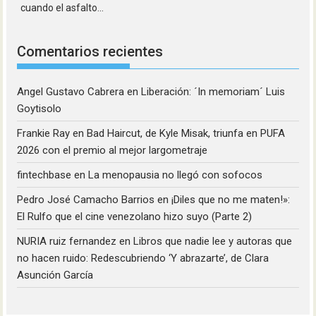
cuando el asfalto...
Comentarios recientes
Angel Gustavo Cabrera
en
Liberación: ´In memoriam´ Luis
Goytisolo
Frankie Ray
en
Bad Haircut, de Kyle Misak, triunfa en PUFA
2026 con el premio al mejor largometraje
fintechbase
en
La menopausia no llegó con sofocos
Pedro José Camacho Barrios
en
¡Diles que no me maten!»:
El Rulfo que el cine venezolano hizo suyo (Parte 2)
NURIA ruiz fernandez
en
Libros que nadie lee y autoras que
no hacen ruido: Redescubriendo ‘Y abrazarte’, de Clara
Asunción García