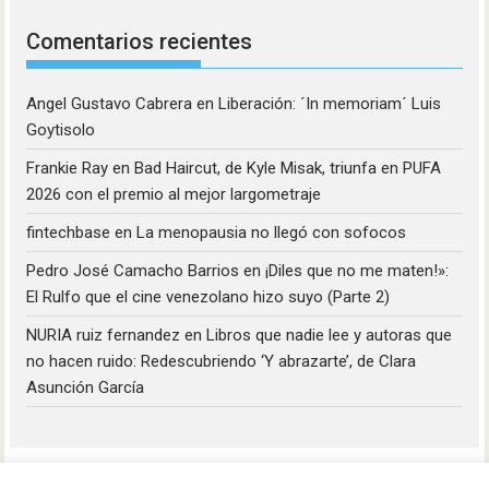
Comentarios recientes
Angel Gustavo Cabrera
en
Liberación: ´In memoriam´ Luis
Goytisolo
Frankie Ray
en
Bad Haircut, de Kyle Misak, triunfa en PUFA
2026 con el premio al mejor largometraje
fintechbase
en
La menopausia no llegó con sofocos
Pedro José Camacho Barrios
en
¡Diles que no me maten!»:
El Rulfo que el cine venezolano hizo suyo (Parte 2)
NURIA ruiz fernandez
en
Libros que nadie lee y autoras que
no hacen ruido: Redescubriendo ‘Y abrazarte’, de Clara
Asunción García