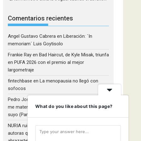
Comentarios recientes
Angel Gustavo Cabrera
en
Liberación: ´In
memoriam´ Luis Goytisolo
Frankie Ray
en
Bad Haircut, de Kyle Misak, triunfa
en PUFA 2026 con el premio al mejor
largometraje
fintechbase
en
La menopausia no llegó con
sofocos
Pedro José Camacho Barrios
en
¡Diles que no
What do you like about this page?
me maten!»: El Rulfo que el cine venezolano hizo
suyo (Parte 2)
NURIA ruiz fernandez
en
Libros que nadie lee y
autoras que no hacen ruido: Redescubriendo ‘Y
abrazarte’, de Clara Asunción García