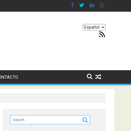
en nuestro equilibrio emocional
Elegir
Feed RSS
un
idioma
ONTACTO