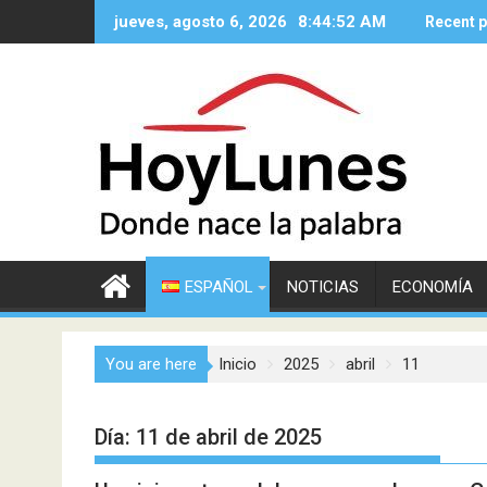
Saltar
jueves, agosto 6, 2026
8:44:52 AM
Recent 
al
contenido
ESPAÑOL
NOTICIAS
ECONOMÍA
You are here
Inicio
2025
abril
11
Día:
11 de abril de 2025