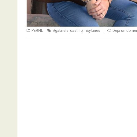
,
PERFIL
#gabriela_castillo
hoylunes
Deja un comen