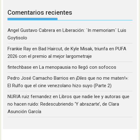
Comentarios recientes
Angel Gustavo Cabrera
en
Liberación: ´In memoriam´ Luis
Goytisolo
Frankie Ray
en
Bad Haircut, de Kyle Misak, triunfa en PUFA
2026 con el premio al mejor largometraje
fintechbase
en
La menopausia no llegó con sofocos
Pedro José Camacho Barrios
en
¡Diles que no me maten!»:
El Rulfo que el cine venezolano hizo suyo (Parte 2)
NURIA ruiz fernandez
en
Libros que nadie lee y autoras que
no hacen ruido: Redescubriendo ‘Y abrazarte’, de Clara
Asunción García