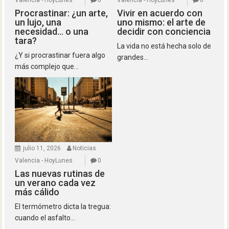
Valencia - HoyLunes
0
Valencia - HoyLunes
0
Procrastinar: ¿un arte,
Vivir en acuerdo con
un lujo, una
uno mismo: el arte de
necesidad… o una
decidir con conciencia
tara?
La vida no está hecha solo de
¿Y si procrastinar fuera algo
grandes...
más complejo que...
julio 11, 2026
Noticias
Valencia - HoyLunes
0
Las nuevas rutinas de
un verano cada vez
más cálido
El termómetro dicta la tregua:
cuando el asfalto...