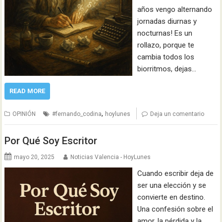
años vengo alternando
jornadas diurnas y
nocturnas! Es un
rollazo, porque te
cambia todos los
biorritmos, dejas…
READ MORE
,
OPINIÓN
#fernando_codina
hoylunes
Deja un comentario
Por Qué Soy Escritor
mayo 20, 2025
Noticias Valencia - HoyLunes
Cuando escribir deja de
ser una elección y se
convierte en destino.
Una confesión sobre el
amor, la pérdida y la