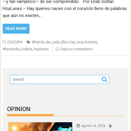
—y tan vampírico— de ser comprendido. Por Ehab Soltan
HoyLunes – Hay quienes nacen con el corazón lleno de palabras
que aún no existen,…
READ MORE
,
CULTURA
#Detrás_de_cada_libro_hay_una_historia
,
#fernando_codina
hoylunes
Deja un comentario
OPINION
agosto 4, 2026