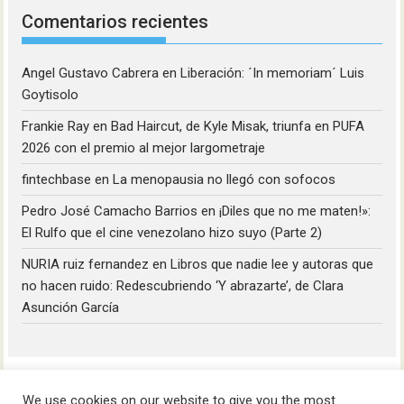
Comentarios recientes
Angel Gustavo Cabrera
en
Liberación: ´In memoriam´ Luis
Goytisolo
Frankie Ray
en
Bad Haircut, de Kyle Misak, triunfa en PUFA
2026 con el premio al mejor largometraje
fintechbase
en
La menopausia no llegó con sofocos
Pedro José Camacho Barrios
en
¡Diles que no me maten!»:
El Rulfo que el cine venezolano hizo suyo (Parte 2)
NURIA ruiz fernandez
en
Libros que nadie lee y autoras que
no hacen ruido: Redescubriendo ‘Y abrazarte’, de Clara
Asunción García
We use cookies on our website to give you the most