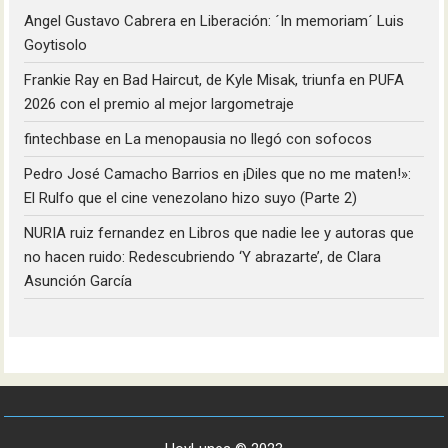
Angel Gustavo Cabrera
en
Liberación: ´In memoriam´ Luis
Goytisolo
Frankie Ray
en
Bad Haircut, de Kyle Misak, triunfa en PUFA
2026 con el premio al mejor largometraje
fintechbase
en
La menopausia no llegó con sofocos
Pedro José Camacho Barrios
en
¡Diles que no me maten!»:
El Rulfo que el cine venezolano hizo suyo (Parte 2)
NURIA ruiz fernandez
en
Libros que nadie lee y autoras que
no hacen ruido: Redescubriendo ‘Y abrazarte’, de Clara
Asunción García