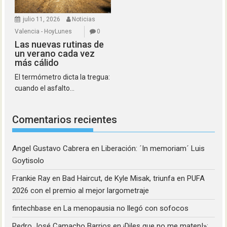
julio 11, 2026
Noticias
Valencia - HoyLunes
0
Las nuevas rutinas de
un verano cada vez
más cálido
El termómetro dicta la tregua:
cuando el asfalto...
Comentarios recientes
Angel Gustavo Cabrera
en
Liberación: ´In memoriam´ Luis
Goytisolo
Frankie Ray
en
Bad Haircut, de Kyle Misak, triunfa en PUFA
2026 con el premio al mejor largometraje
fintechbase
en
La menopausia no llegó con sofocos
Pedro José Camacho Barrios
en
¡Diles que no me maten!»: