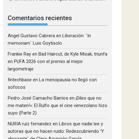
Comentarios recientes
Angel Gustavo Cabrera
en
Liberación: ´In
memoriam´ Luis Goytisolo
Frankie Ray
en
Bad Haircut, de Kyle Misak, triunfa
en PUFA 2026 con el premio al mejor
largometraje
fintechbase
en
La menopausia no llegó con
sofocos
Pedro José Camacho Barrios
en
¡Diles que no
me maten!»: El Rulfo que el cine venezolano hizo
suyo (Parte 2)
NURIA ruiz fernandez
en
Libros que nadie lee y
autoras que no hacen ruido: Redescubriendo ‘Y
abrazarte’, de Clara Asunción García