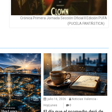
Crónica Primera Jornada Sección Oficial II Edición PUFA
(PUCELA FANTÁSTICA)
julio 16, 2026
Noticias Valencia -
HoyLunes
0
El día que el promedio dejó de