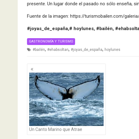
presente. Un lugar donde el pasado no sólo enseña, sin
Fuente de la imagen: https://turismobailen.com/galeria
#joyas_de_españa,# hoylunes, #bailén, #ehabsolta
GASTRONOMÍA Y TURISMO
,
,
,
#bailén
#ehabsoltan
#joyas_de_españa
hoylunes
Navegación
de
entradas
Un Canto Marino que Atrae