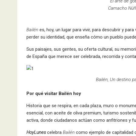
El arte de go
Camacho Núñe
Bailén
es, hoy, un lugar para vivir, para descubrir y par
perder su identidad, que enseña cómo un pueblo puede c
Sus paisajes, sus gentes, su oferta cultural, su memo
de España que merece ser celebrada, recorrida y conta
Bailén, Un destino p
Por qué visitar Bailén hoy
Historia que se respira, en cada plaza, muro o monument
esencial, con aceite de oliva premium, turismo sostenib
activa, donde ciudadanos actúan como anfitriones y fut
HoyLunes
celebra
Bailén
como ejemplo de capitalidad cu