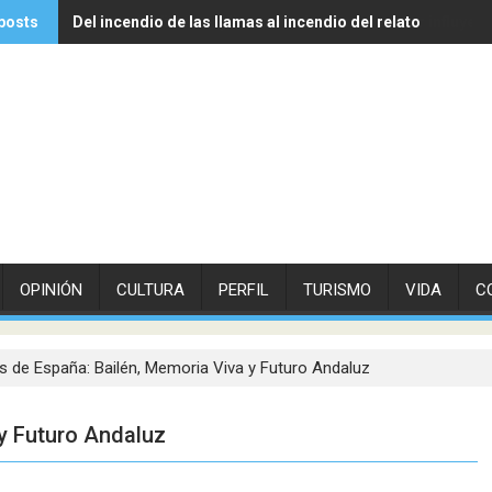
posts
Del incendio de las llamas al incendio del relato
Experto de Vithas explica cómo las olas de calor influyen
OPINIÓN
CULTURA
PERFIL
TURISMO
VIDA
C
s de España: Bailén, Memoria Viva y Futuro Andaluz
y Futuro Andaluz