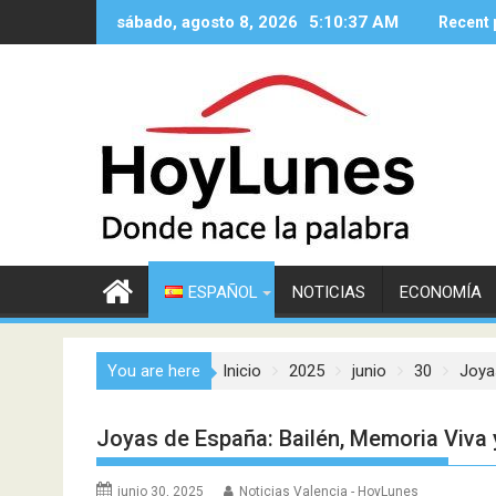
Saltar
sábado, agosto 8, 2026
5:10:38 AM
Recent 
al
contenido
ESPAÑOL
NOTICIAS
ECONOMÍA
You are here
Inicio
2025
junio
30
Joya
Joyas de España: Bailén, Memoria Viva 
junio 30, 2025
Noticias Valencia - HoyLunes