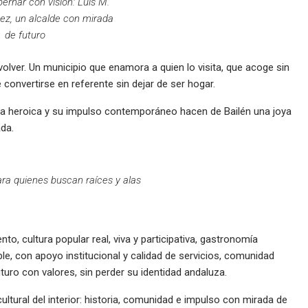
bernar con visión: Luis M.
z, un alcalde con mirada
de futuro
a volver. Un municipio que enamora a quien lo visita, que acoge sin
onvertirse en referente sin dejar de ser hogar.
ria heroica y su impulso contemporáneo hacen de Bailén una joya
da.
ara quienes buscan raíces y alas
o, cultura popular real, viva y participativa, gastronomía
le, con apoyo institucional y calidad de servicios, comunidad
uro con valores, sin perder su identidad andaluza.
ltural del interior: historia, comunidad e impulso con mirada de