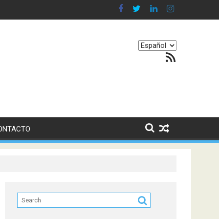
 en nuestro equilibrio emocional
Elegir
Feed RSS
un
idioma
ONTACTO