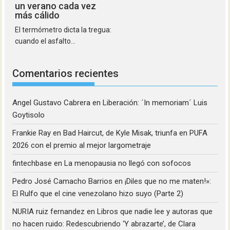
un verano cada vez
más cálido
El termómetro dicta la tregua:
cuando el asfalto...
Comentarios recientes
Angel Gustavo Cabrera
en
Liberación: ´In memoriam´ Luis
Goytisolo
Frankie Ray
en
Bad Haircut, de Kyle Misak, triunfa en PUFA
2026 con el premio al mejor largometraje
fintechbase
en
La menopausia no llegó con sofocos
Pedro José Camacho Barrios
en
¡Diles que no me maten!»:
El Rulfo que el cine venezolano hizo suyo (Parte 2)
NURIA ruiz fernandez
en
Libros que nadie lee y autoras que
no hacen ruido: Redescubriendo ‘Y abrazarte’, de Clara