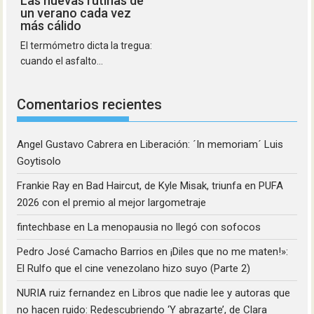
Las nuevas rutinas de
un verano cada vez
más cálido
El termómetro dicta la tregua:
cuando el asfalto...
Comentarios recientes
Angel Gustavo Cabrera
en
Liberación: ´In memoriam´ Luis
Goytisolo
Frankie Ray
en
Bad Haircut, de Kyle Misak, triunfa en PUFA
2026 con el premio al mejor largometraje
fintechbase
en
La menopausia no llegó con sofocos
Pedro José Camacho Barrios
en
¡Diles que no me maten!»:
El Rulfo que el cine venezolano hizo suyo (Parte 2)
NURIA ruiz fernandez
en
Libros que nadie lee y autoras que
no hacen ruido: Redescubriendo ‘Y abrazarte’, de Clara