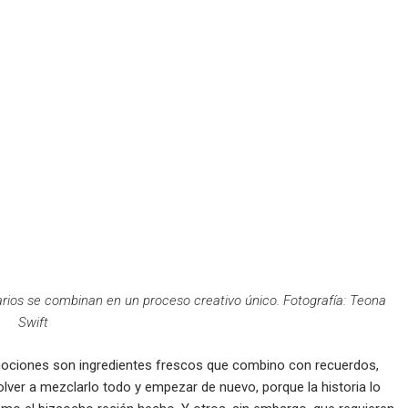
inarios se combinan en un proceso creativo único. Fotografía: Teona
Swift
mociones son ingredientes frescos que combino con recuerdos,
ver a mezclarlo todo y empezar de nuevo, porque la historia lo
como el bizcocho recién hecho. Y otros, sin embargo, que requieren
a pero, finalmente compensa.
de las emociones, sino también el de la honestidad. Porque escribir
que después descubras que tus personajes tienen vida y a veces
yo en cada palabra o cada personaje. Aunque no olvides que los
osas que tú nunca te atreverías o censurarías en la vida real.
 recetas, nacen del caos cotidiano, con las manos manchadas de
to para empezar.