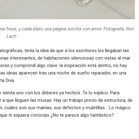
na frase, y cada plato una página escrita con amor. Fotografía: Ron
Lach
ráficas, tenía la idea de que a los escritores les llegaban las
onas interesantes, de habitaciones silenciosas con vistas al mar.
toras y comprendí algo clave: la inspiración está dentro, no hay
las ideas aparecen tras una noche de sueño reparador, en una
ta Diva.
e sienta uno con los deberes ya hechos. Te lo explico: Para
a que lleguen las musas. Hay un trabajo previo de estructura, de
n, cuáles son sus manías, sus defectos y muletillas… Lo mágico
que ni siquiera conocías ¿No te parece algo fantástico?