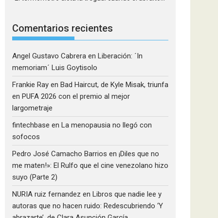
Comentarios recientes
Angel Gustavo Cabrera
en
Liberación: ´In
memoriam´ Luis Goytisolo
Frankie Ray
en
Bad Haircut, de Kyle Misak, triunfa
en PUFA 2026 con el premio al mejor
largometraje
fintechbase
en
La menopausia no llegó con
sofocos
Pedro José Camacho Barrios
en
¡Diles que no
me maten!»: El Rulfo que el cine venezolano hizo
suyo (Parte 2)
NURIA ruiz fernandez
en
Libros que nadie lee y
autoras que no hacen ruido: Redescubriendo ‘Y
abrazarte’, de Clara Asunción García