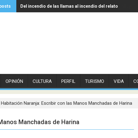
posts
Del incendio de las llamas al incendio del relato
Experto de Vithas explica cómo las olas de calor influyen
OPINIÓN
CULTURA
PERFIL
TURISMO
VIDA
C
 Habitación Naranja: Escribir con las Manos Manchadas de Harina
as Manos Manchadas de Harina