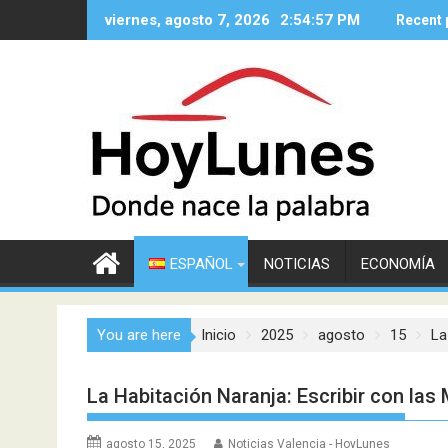
Saltar
viernes, agosto 7, 2026
2:54:59 PM
Recent 
al
contenido
ESPAÑOL
NOTICIAS
ECONOMÍA
You are here
Inicio
2025
agosto
15
La
La Habitación Naranja: Escribir con l
agosto 15, 2025
Noticias Valencia - HoyLunes