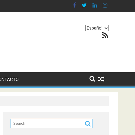
 en nuestro equilibrio emocional
Elegir
Feed RSS
un
idioma
ONTACTO