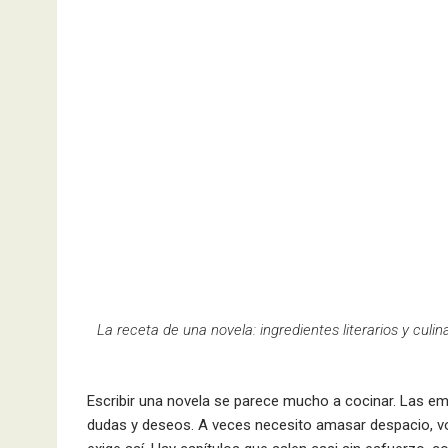
La receta de una novela: ingredientes literarios y cul
Escribir una novela se parece mucho a cocinar. Las e
dudas y deseos. A veces necesito amasar despacio, vol
exige así. Hay capítulos que salen casi sin esfuerzo, 
de reposo, de paciencia y de una espera que desesper
El calor es otro ingrediente imprescindible: no solo el 
también es arriesgarse: contar una verdad propia, aun
contradicen tu plan inicial.
Ninguna novela cuaja sin poner algo profundamente tu
personajes tienen vida propia y pueden llegar a hacer c
Creo que las mejores historias, igual que las mejores
harina y la certeza de que siempre es un buen momen