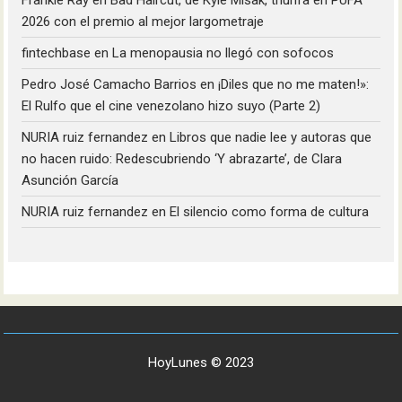
Frankie Ray
en
Bad Haircut, de Kyle Misak, triunfa en PUFA
2026 con el premio al mejor largometraje
fintechbase
en
La menopausia no llegó con sofocos
Pedro José Camacho Barrios
en
¡Diles que no me maten!»:
El Rulfo que el cine venezolano hizo suyo (Parte 2)
NURIA ruiz fernandez
en
Libros que nadie lee y autoras que
no hacen ruido: Redescubriendo ‘Y abrazarte’, de Clara
Asunción García
NURIA ruiz fernandez
en
El silencio como forma de cultura
HoyLunes © 2023