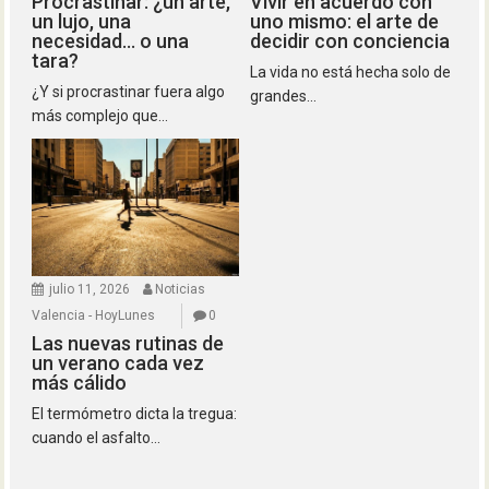
Procrastinar: ¿un arte,
Vivir en acuerdo con
un lujo, una
uno mismo: el arte de
necesidad… o una
decidir con conciencia
tara?
La vida no está hecha solo de
¿Y si procrastinar fuera algo
grandes...
más complejo que...
julio 11, 2026
Noticias
Valencia - HoyLunes
0
Las nuevas rutinas de
un verano cada vez
más cálido
El termómetro dicta la tregua:
cuando el asfalto...