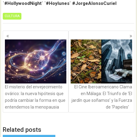
`#HollywoodNight` `#Hoylunes` #JorgeAlonsoCuriel
CULTURA
Navegación
de
entradas
El misterio del envejecimiento
El Cine Iberoamericano Clama
ovárico: la nueva hipótesis que
en Málaga: El Triunfo de ‘El
podría cambiar la forma en que
jardín que soñamos’ y la Fuerza
entendemos la menopausia
de ‘Papeles’
Related posts