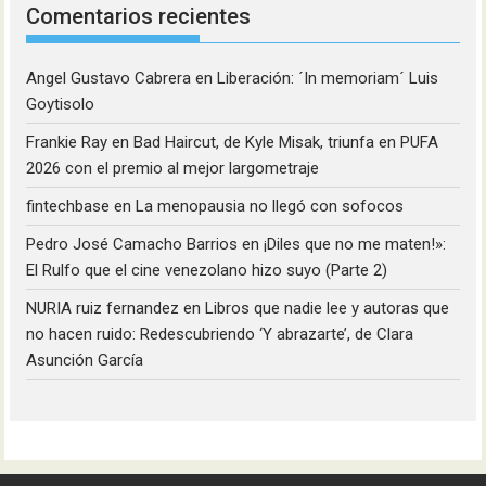
Comentarios recientes
Angel Gustavo Cabrera
en
Liberación: ´In memoriam´ Luis
Goytisolo
Frankie Ray
en
Bad Haircut, de Kyle Misak, triunfa en PUFA
2026 con el premio al mejor largometraje
fintechbase
en
La menopausia no llegó con sofocos
Pedro José Camacho Barrios
en
¡Diles que no me maten!»:
El Rulfo que el cine venezolano hizo suyo (Parte 2)
NURIA ruiz fernandez
en
Libros que nadie lee y autoras que
no hacen ruido: Redescubriendo ‘Y abrazarte’, de Clara
Asunción García