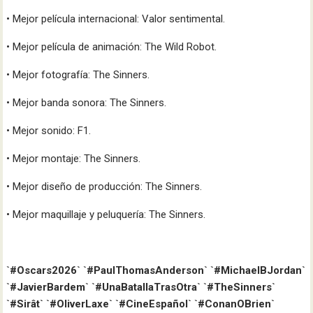
• Mejor película internacional: Valor sentimental.
• Mejor película de animación: The Wild Robot.
• Mejor fotografía: The Sinners.
• Mejor banda sonora: The Sinners.
• Mejor sonido: F1.
• Mejor montaje: The Sinners.
• Mejor diseño de producción: The Sinners.
• Mejor maquillaje y peluquería: The Sinners.
`#Oscars2026` `#PaulThomasAnderson` `#MichaelBJordan`
`#JavierBardem` `#UnaBatallaTrasOtra` `#TheSinners`
`#Sirât` `#OliverLaxe` `#CineEspañol` `#ConanOBrien`