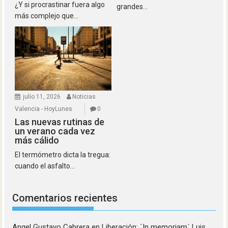
¿Y si procrastinar fuera algo
grandes...
más complejo que...
julio 11, 2026
Noticias
Valencia - HoyLunes
0
Las nuevas rutinas de
un verano cada vez
más cálido
El termómetro dicta la tregua:
cuando el asfalto...
Comentarios recientes
Angel Gustavo Cabrera
en
Liberación: ´In memoriam´ Luis