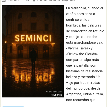
octubre 31, 2025
Noticias Valencia - HoyLunes
En Valladolid, cuando el
otoño comienza a
sentirse en los
hombros, las películas
se convierten en refugio
y espejo. «La noche
está marchándose ya»,
«Vivir la Tierra» y
«Bellow the Clouds»
comparten algo más
que la pantalla: son
historias de resistencia,
belleza y memoria. Un
viaje por tres miradas
del mundo que, desde
Argentina, China e Italia,
nos recuerdan que…