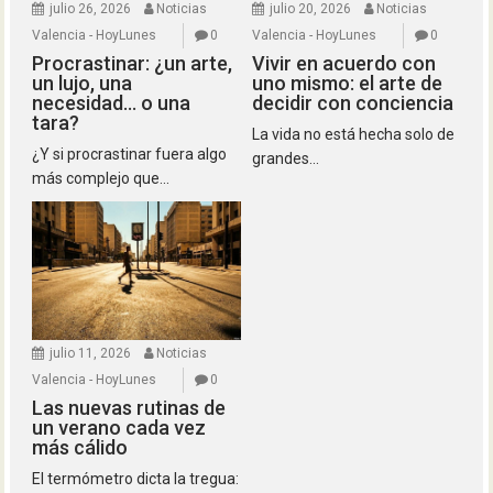
julio 26, 2026
Noticias
julio 20, 2026
Noticias
Valencia - HoyLunes
0
Valencia - HoyLunes
0
Procrastinar: ¿un arte,
Vivir en acuerdo con
un lujo, una
uno mismo: el arte de
necesidad… o una
decidir con conciencia
tara?
La vida no está hecha solo de
¿Y si procrastinar fuera algo
grandes...
más complejo que...
julio 11, 2026
Noticias
Valencia - HoyLunes
0
Las nuevas rutinas de
un verano cada vez
más cálido
El termómetro dicta la tregua: