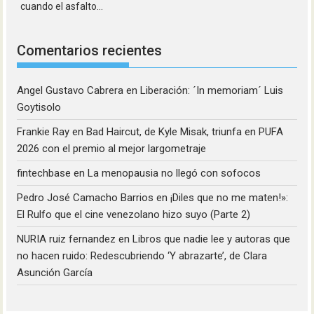
cuando el asfalto...
Comentarios recientes
Angel Gustavo Cabrera
en
Liberación: ´In memoriam´ Luis
Goytisolo
Frankie Ray
en
Bad Haircut, de Kyle Misak, triunfa en PUFA
2026 con el premio al mejor largometraje
fintechbase
en
La menopausia no llegó con sofocos
Pedro José Camacho Barrios
en
¡Diles que no me maten!»:
El Rulfo que el cine venezolano hizo suyo (Parte 2)
NURIA ruiz fernandez
en
Libros que nadie lee y autoras que
no hacen ruido: Redescubriendo ‘Y abrazarte’, de Clara
Asunción García