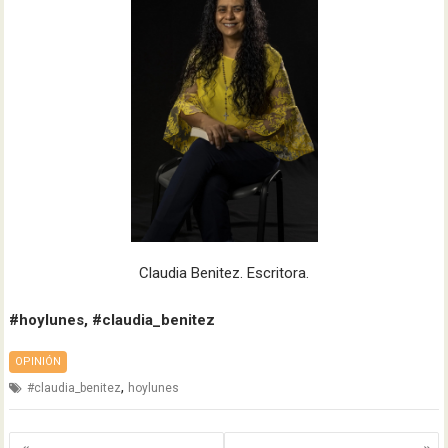
Claudia Benitez. Escritora.
#hoylunes, #claudia_benitez
OPINIÓN
,
#claudia_benitez
hoylunes
Navegación