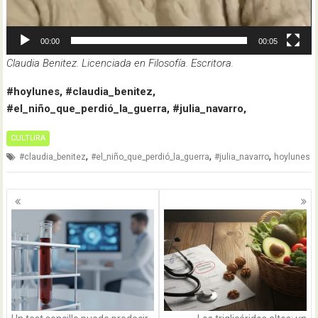
00:00
00:05
Claudia Benitez. Licenciada en Filosofía. Escritora.
#hoylunes, #claudia_benitez,
#el_niño_que_perdió_la_guerra, #julia_navarro,
CULTURA
,
,
,
#claudia_benitez
#el_niño_que_perdió_la_guerra
#julia_navarro
hoylunes
Navegación
de
entradas