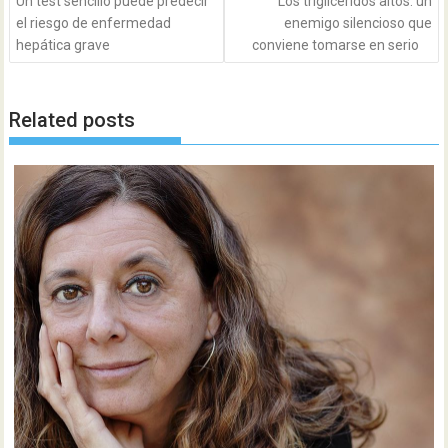
Un test sencillo puede predecir
Los triglicéridos altos: un
el riesgo de enfermedad
enemigo silencioso que
hepática grave
conviene tomarse en serio
Related posts