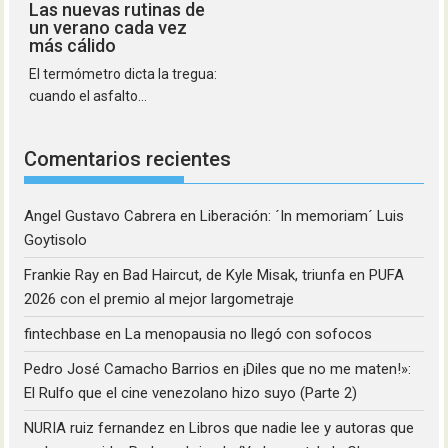
Las nuevas rutinas de
un verano cada vez
más cálido
El termómetro dicta la tregua:
cuando el asfalto...
Comentarios recientes
Angel Gustavo Cabrera
en
Liberación: ´In memoriam´ Luis
Goytisolo
Frankie Ray
en
Bad Haircut, de Kyle Misak, triunfa en PUFA
2026 con el premio al mejor largometraje
fintechbase
en
La menopausia no llegó con sofocos
Pedro José Camacho Barrios
en
¡Diles que no me maten!»:
El Rulfo que el cine venezolano hizo suyo (Parte 2)
NURIA ruiz fernandez
en
Libros que nadie lee y autoras que