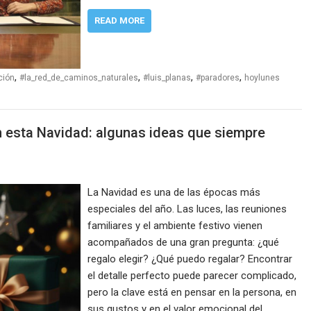
READ MORE
,
,
,
,
ción
#la_red_de_caminos_naturales
#luis_planas
#paradores
hoylunes
n esta Navidad: algunas ideas que siempre
La Navidad es una de las épocas más
especiales del año. Las luces, las reuniones
familiares y el ambiente festivo vienen
acompañados de una gran pregunta: ¿qué
regalo elegir? ¿Qué puedo regalar? Encontrar
el detalle perfecto puede parecer complicado,
pero la clave está en pensar en la persona, en
sus gustos y en el valor emocional del