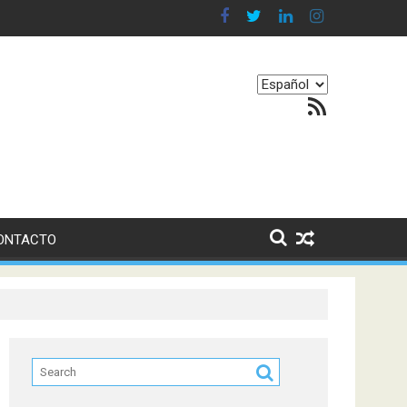
n en nuestro equilibrio emocional
Elegir
Feed RSS
un
idioma
ONTACTO