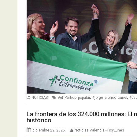
,
,
NOTICIAS
#el_Partido_popular
#jorge_alonso_curiel
#ps
La frontera de los 324.000 millones: El
histórico
diciembre 22, 2025
Noticias Valencia - HoyLunes