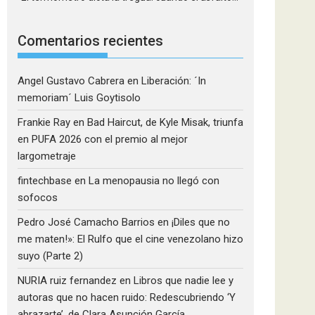
Comentarios recientes
Angel Gustavo Cabrera
en
Liberación: ´In
memoriam´ Luis Goytisolo
Frankie Ray
en
Bad Haircut, de Kyle Misak, triunfa
en PUFA 2026 con el premio al mejor
largometraje
fintechbase
en
La menopausia no llegó con
sofocos
Pedro José Camacho Barrios
en
¡Diles que no
me maten!»: El Rulfo que el cine venezolano hizo
suyo (Parte 2)
NURIA ruiz fernandez
en
Libros que nadie lee y
autoras que no hacen ruido: Redescubriendo ‘Y
abrazarte’, de Clara Asunción García