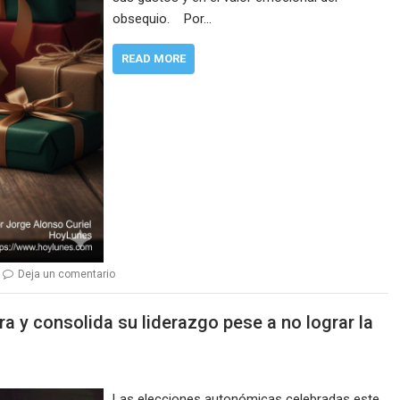
obsequio. Por…
READ MORE
Deja un comentario
a y consolida su liderazgo pese a no lograr la
Las elecciones autonómicas celebradas este