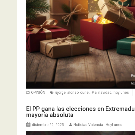
,
,
OPINIÓN
#jorge_alonso_curiel
#la_navidad
hoylunes
El PP gana las elecciones en Extremadur
mayoría absoluta
diciembre 22, 2025
Noticias Valencia - HoyLunes