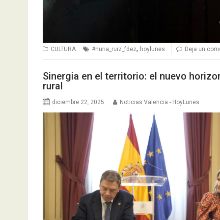
,
CULTURA
#nuria_ruiz_fdez
hoylunes
Deja un com
Sinergia en el territorio: el nuevo horizo
rural
diciembre 22, 2025
Noticias Valencia - HoyLunes