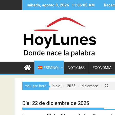
Saltar
sábado, agosto 8, 2026
11:06:07 AM
Recen
al
contenido
ESPAÑOL
NOTICIAS
ECONOMÍA
You are here
Inicio
2025
diciembre
22
Día:
22 de diciembre de 2025