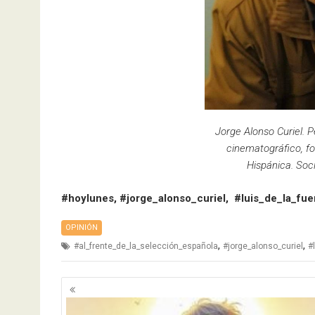
Jorge Alonso Curiel. Pe
cinematográfico, fo
Hispánica. Soci
#hoylunes, #jorge_alonso_curiel, #luis_de_la_fue
OPINIÓN
,
,
#al_frente_de_la_selección_española
#jorge_alonso_curiel
#
Navegación
de