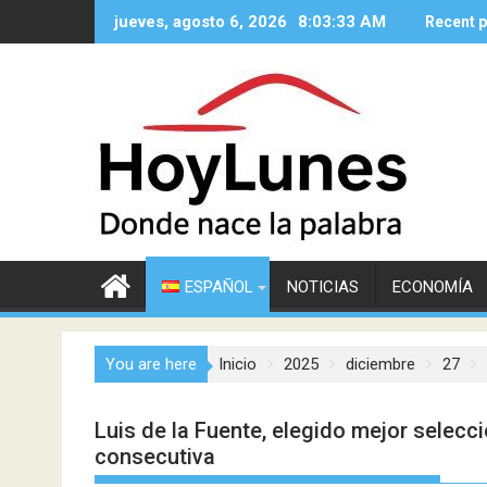
Saltar
jueves, agosto 6, 2026
8:03:34 AM
Recent 
al
contenido
ESPAÑOL
NOTICIAS
ECONOMÍA
You are here
Inicio
2025
diciembre
27
Luis de la Fuente, elegido mejor selec
consecutiva