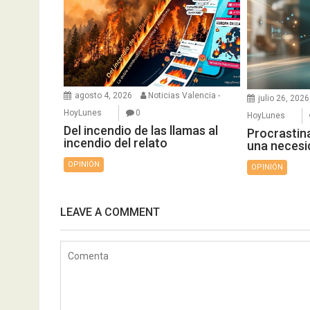
agosto 4, 2026
Noticias Valencia -
julio 26, 2026
HoyLunes
0
HoyLunes
Del incendio de las llamas al
Procrastina
incendio del relato
una necesi
OPINIÓN
OPINIÓN
LEAVE A COMMENT