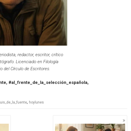
riodista, redactor, escritor, crítico
tógrafo. Licenciado en Filología
o del Círculo de Escritores.
nte, #al_frente_de_la_selección_española,
,
luis_de_la_fuente
hoylunes