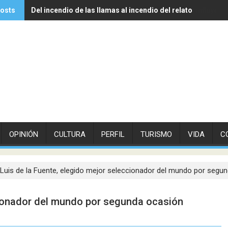
posts
Del incendio de las llamas al incendio del relato
Experto de Vithas explica cómo las olas de calor influyen 
OPINIÓN
CULTURA
PERFIL
TURISMO
VIDA
C
Luis de la Fuente, elegido mejor seleccionador del mundo por segu
cionador del mundo por segunda ocasión