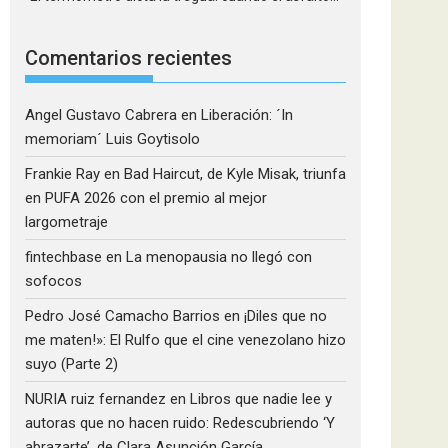
Comentarios recientes
Angel Gustavo Cabrera
en
Liberación: ´In
memoriam´ Luis Goytisolo
Frankie Ray
en
Bad Haircut, de Kyle Misak, triunfa
en PUFA 2026 con el premio al mejor
largometraje
fintechbase
en
La menopausia no llegó con
sofocos
Pedro José Camacho Barrios
en
¡Diles que no
me maten!»: El Rulfo que el cine venezolano hizo
suyo (Parte 2)
NURIA ruiz fernandez
en
Libros que nadie lee y
autoras que no hacen ruido: Redescubriendo ‘Y
abrazarte’, de Clara Asunción García