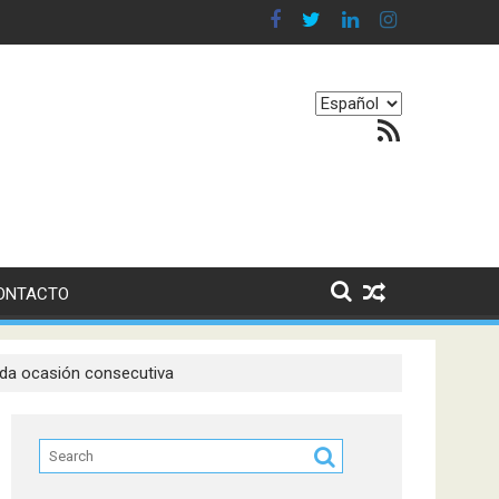
en nuestro equilibrio emocional
Elegir
Feed RSS
un
idioma
ONTACTO
nda ocasión consecutiva