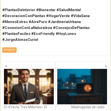
#PlantasDeInterior #Bienestar #SaludMental
#DecoracionConPlantas #HogarVerde #VidaSana
#MenosEstres #AirePuro #JardineriaUrbana
#ConexionConLaNaturaleza #ConsejosDePlantas
#PlantasFaciles #EcoFriendly #HoyLunes
#JorgeAlonsoCuriel
OPINIÓN
Navegación
de
entradas
El «Efecto Tres Millones»: El
Madrugadas de radio