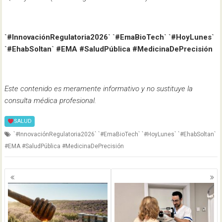
`#InnovaciónRegulatoria2026` `#EmaBioTech` `#HoyLunes`
`#EhabSoltan` #EMA #SaludPública #MedicinaDePrecisión
Este contenido es meramente informativo y no sustituye la
consulta médica profesional.
SALUD
`#InnovaciónRegulatoria2026` `#EmaBioTech` `#HoyLunes` `#EhabSoltan`
#EMA #SaludPública #MedicinaDePrecisión
Navegación
de
entradas