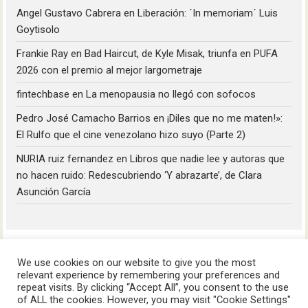
Angel Gustavo Cabrera
en
Liberación: ´In memoriam´ Luis
Goytisolo
Frankie Ray
en
Bad Haircut, de Kyle Misak, triunfa en PUFA
2026 con el premio al mejor largometraje
fintechbase
en
La menopausia no llegó con sofocos
Pedro José Camacho Barrios
en
¡Diles que no me maten!»:
El Rulfo que el cine venezolano hizo suyo (Parte 2)
NURIA ruiz fernandez
en
Libros que nadie lee y autoras que
no hacen ruido: Redescubriendo ‘Y abrazarte’, de Clara
Asunción García
We use cookies on our website to give you the most
relevant experience by remembering your preferences and
repeat visits. By clicking “Accept All”, you consent to the use
of ALL the cookies. However, you may visit "Cookie Settings"
HoyLunes © 2023