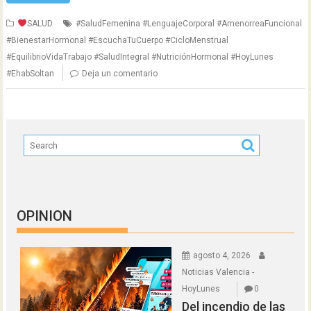
SALUD
#SaludFemenina #LenguajeCorporal #AmenorreaFuncional
#BienestarHormonal #EscuchaTuCuerpo #CicloMenstrual
#EquilibrioVidaTrabajo #SaludIntegral #NutriciónHormonal #HoyLunes
#EhabSoltan
Deja un comentario
OPINION
agosto 4, 2026
Noticias Valencia -
HoyLunes
0
Del incendio de las