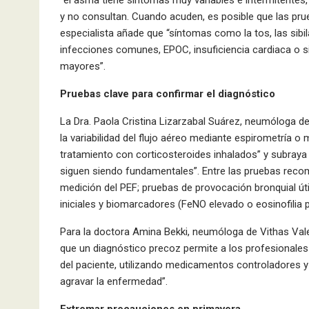
y no consultan. Cuando acuden, es posible que las pru
especialista añade que “síntomas como la tos, las sibi
infecciones comunes, EPOC, insuficiencia cardiaca o 
mayores”.
Pruebas clave para confirmar el diagnóstico
La Dra. Paola Cristina Lizarzabal Suárez, neumóloga de
la variabilidad del flujo aéreo mediante espirometría o
tratamiento con corticosteroides inhalados” y subraya qu
siguen siendo fundamentales”. Entre las pruebas recom
medición del PEF; pruebas de provocación bronquial ú
iniciales y biomarcadores (FeNO elevado o eosinofilia 
Para la doctora Amina Bekki, neumóloga de Vithas Vale
que un diagnóstico precoz permite a los profesionales
del paciente, utilizando medicamentos controladores y
agravar la enfermedad”.
Extremar precauciones en primavera