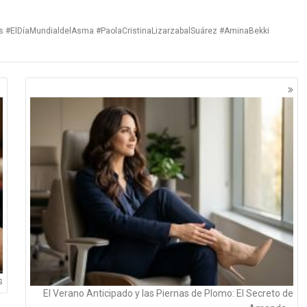
s #ElDíaMundialdelAsma #PaolaCristinaLizarzabalSuárez #AminaBekki
s
El Verano Anticipado y las Piernas de Plomo: El Secreto de