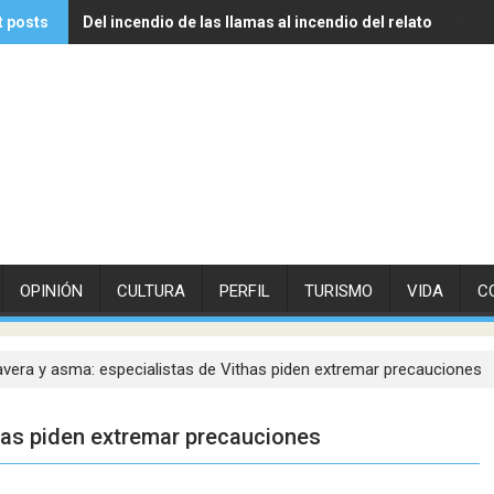
t posts
Del incendio de las llamas al incendio del relato
Experto de Vithas explica cómo las olas de calor influye
OPINIÓN
CULTURA
PERFIL
TURISMO
VIDA
C
vera y asma: especialistas de Vithas piden extremar precauciones
has piden extremar precauciones