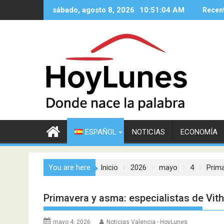
Saltar
sábado, agosto 8, 2026
10:51:05 AM
Recen
al
contenido
ESPAÑOL
NOTICIAS
ECONOMÍA
You are here
Inicio
2026
mayo
4
Prima
Primavera y asma: especialistas de Vit
mayo 4, 2026
Noticias Valencia - HoyLunes