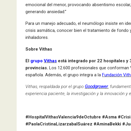
emocional del menor, provocando absentismo escolar, dif
generando ansiedad.”
Para un manejo adecuado, el neumólogo insiste en ide
crisis asmática, conocer bien el tratamiento de fondo
inhaladores.
Sobre Vithas
El
grupo
Vithas
está integrado por 22 hospitales y 
provincias.
Los 12.600 profesionales que conforman Vi
española. Además, el grupo integra a la
Fundación Vit
Vithas, respaldada por el grupo
Goodgrower
,
fundamenta 
experiencia paciente, la investigación y la innovación 
#HospitalVithasValencia9deOctubre #Asma #Cris
#PaolaCristinaLizarzabalSuárez #AminaBekki #J