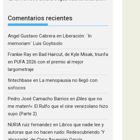
Comentarios recientes
Angel Gustavo Cabrera
en
Liberación: ´In
memoriam´ Luis Goytisolo
Frankie Ray
en
Bad Haircut, de Kyle Misak, triunfa
en PUFA 2026 con el premio al mejor
largometraje
fintechbase
en
La menopausia no llegó con
sofocos
Pedro José Camacho Barrios
en
¡Diles que no
me maten!»: El Rulfo que el cine venezolano hizo
suyo (Parte 2)
NURIA ruiz fernandez
en
Libros que nadie lee y
autoras que no hacen ruido: Redescubriendo ‘Y
abrazarte’, de Clara Asunción García