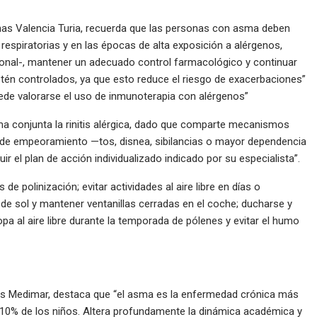
ithas Valencia Turia, recuerda que las personas con asma deben
espiratorias y en las épocas de alta exposición a alérgenos,
ional-, mantener un adecuado control farmacológico y continuar
tén controlados, ya que esto reduce el riesgo de exacerbaciones”
puede valorarse el uso de inmunoterapia con alérgenos”
ma conjunta la rinitis alérgica, dado que comparte mecanismos
 de empeoramiento —tos, disnea, sibilancias o mayor dependencia
 el plan de acción individualizado indicado por su especialista”.
 de polinización; evitar actividades al aire libre en días o
e sol y mantener ventanillas cerradas en el coche; ducharse y
opa al aire libre durante la temporada de pólenes y evitar el humo
thas Medimar, destaca que “el asma es la enfermedad crónica más
 al 10% de los niños. Altera profundamente la dinámica académica y