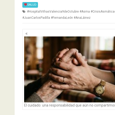
SALUD
#HospitalVithasValencia9deOctubre #Asma #CrisisAsmática
#JuanCarlosPadilla #FernandaLeón #AnaLáinez
Navegación
de
entradas
El cuidado: una responsabilidad que aún no compartimo