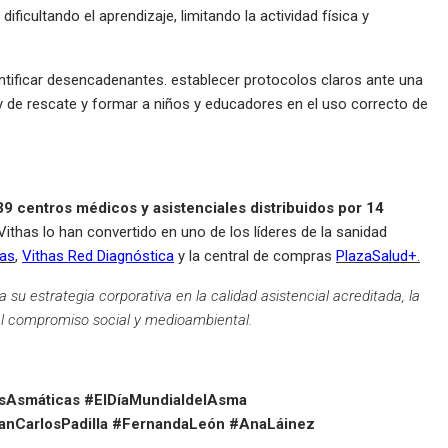
icultando el aprendizaje, limitando la actividad física y
ntificar desencadenantes. establecer protocolos claros ante una
 y de rescate y formar a niños y educadores en el uso correcto de
39 centros médicos y asistenciales distribuidos por 14
thas lo han convertido en uno de los líderes de la sanidad
has
,
Vithas Red Diagnóstica
y la central de compras
PlazaSalud+
.
su estrategia corporativa en la calidad asistencial acreditada, la
y el compromiso social y medioambiental.
isAsmáticas #ElDíaMundialdelAsma
uanCarlosPadilla #FernandaLeón #AnaLáinez