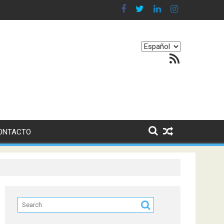
n en nuestro equilibrio emocional
Elegir
Feed RSS
un
idioma
ONTACTO