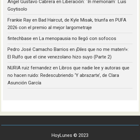
Angel Gustavo Cabrera
en
Liberación: ´In memoriam´ Luis
Goytisolo
Frankie Ray
en
Bad Haircut, de Kyle Misak, triunfa en PUFA
2026 con el premio al mejor largometraje
fintechbase
en
La menopausia no llegó con sofocos
Pedro José Camacho Barrios
en
¡Diles que no me maten!»:
El Rulfo que el cine venezolano hizo suyo (Parte 2)
NURIA ruiz fernandez
en
Libros que nadie lee y autoras que
no hacen ruido: Redescubriendo ‘Y abrazarte’, de Clara
Asunción García
HoyLunes © 2023