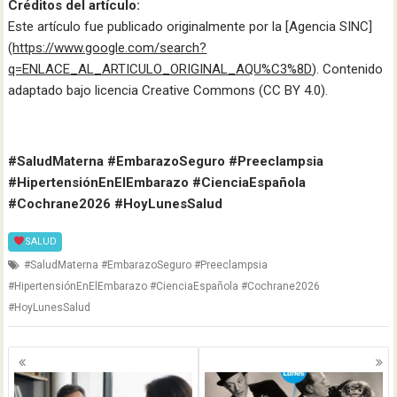
Créditos del artículo:
Este artículo fue publicado originalmente por la [Agencia SINC]
(
https://www.google.com/search?
q=ENLACE_AL_ARTICULO_ORIGINAL_AQU%C3%8D
). Contenido
adaptado bajo licencia Creative Commons (CC BY 4.0).
#SaludMaterna #EmbarazoSeguro #Preeclampsia
#HipertensiónEnElEmbarazo #CienciaEspañola
#Cochrane2026 #HoyLunesSalud
SALUD
#SaludMaterna #EmbarazoSeguro #Preeclampsia
#HipertensiónEnElEmbarazo #CienciaEspañola #Cochrane2026
#HoyLunesSalud
Navegación
de