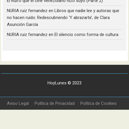
El Rulfo que el cine venezolano hizo suyo (Parte 2)
NURIA ruiz fernandez
en
Libros que nadie lee y autoras que
no hacen ruido: Redescubriendo ‘Y abrazarte’, de Clara
Asunción García
NURIA ruiz fernandez
en
El silencio como forma de cultura
HoyLunes © 2023
Aviso Legal
Política de Privacidad
Política de Cookies