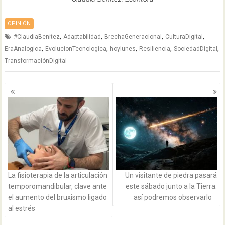
OPINIÓN
,
,
,
,
#ClaudiaBenitez
Adaptabilidad
BrechaGeneracional
CulturaDigital
,
,
,
,
,
EraAnalogica
EvolucionTecnologica
hoylunes
Resiliencia
SociedadDigital
TransformaciónDigital
Navegación
de
entradas
La fisioterapia de la articulación
Un visitante de piedra pasará
temporomandibular, clave ante
este sábado junto a la Tierra:
el aumento del bruxismo ligado
así podremos observarlo
al estrés