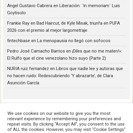
Angel Gustavo Cabrera
en
Liberación: ´In memoriam´ Luis
Goytisolo
Frankie Ray
en
Bad Haircut, de Kyle Misak, triunfa en PUFA
2026 con el premio al mejor largometraje
fintechbase
en
La menopausia no llegó con sofocos
Pedro José Camacho Barrios
en
¡Diles que no me maten!»:
El Rulfo que el cine venezolano hizo suyo (Parte 2)
NURIA ruiz fernandez
en
Libros que nadie lee y autoras que
no hacen ruido: Redescubriendo ‘Y abrazarte’, de Clara
Asunción García
We use cookies on our website to give you the most
relevant experience by remembering your preferences and
repeat visits. By clicking “Accept All”, you consent to the use
of ALL the cookies. However, you may visit "Cookie Settings"
HoyLunes © 2023