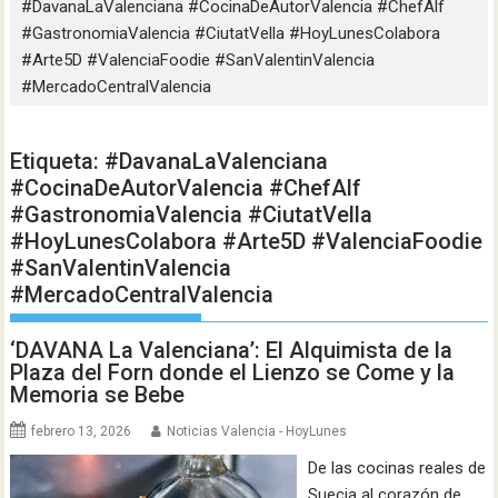
#DavanaLaValenciana #CocinaDeAutorValencia #ChefAlf
#GastronomiaValencia #CiutatVella #HoyLunesColabora
#Arte5D #ValenciaFoodie #SanValentinValencia
#MercadoCentralValencia
Etiqueta:
#DavanaLaValenciana
#CocinaDeAutorValencia #ChefAlf
#GastronomiaValencia #CiutatVella
#HoyLunesColabora #Arte5D #ValenciaFoodie
#SanValentinValencia
#MercadoCentralValencia
‘DAVANA La Valenciana’: El Alquimista de la
Plaza del Forn donde el Lienzo se Come y la
Memoria se Bebe
febrero 13, 2026
Noticias Valencia - HoyLunes
De las cocinas reales de
Suecia al corazón de