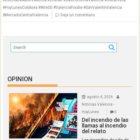
#CocinaDeAutorValencia #ChefAlf #GastronomiaValencia #CiutatVella
#HoyLunesColabora #Arte5D #ValenciaFoodie #SanValentinValencia
#MercadoCentralValencia
Deja un comentario
OPINION
agosto 4, 2026
Noticias Valencia -
HoyLunes
0
Del incendio de las
llamas al incendio
del relato