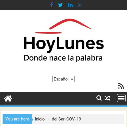
Saltar
al
contenido
Elegir
Feed R
un
idioma
You are here
Inicio
del Sar-COV-19