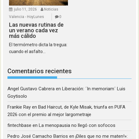
julio 11, 2026
Noticias
Valencia - HoyLunes
0
Las nuevas rutinas de
un verano cada vez
más cálido
El termómetro dicta la tregua:
cuando el asfalto...
Comentarios recientes
Angel Gustavo Cabrera
en
Liberación: ´In memoriam´ Luis
Goytisolo
Frankie Ray
en
Bad Haircut, de Kyle Misak, triunfa en PUFA
2026 con el premio al mejor largometraje
fintechbase
en
La menopausia no llegó con sofocos
Pedro José Camacho Barrios
en
¡Diles que no me maten!»: