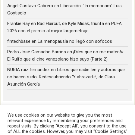
Angel Gustavo Cabrera
en
Liberación: ´In memoriam´ Luis
Goytisolo
Frankie Ray
en
Bad Haircut, de Kyle Misak, triunfa en PUFA
2026 con el premio al mejor largometraje
fintechbase
en
La menopausia no llegó con sofocos
Pedro José Camacho Barrios
en
¡Diles que no me maten!»:
El Rulfo que el cine venezolano hizo suyo (Parte 2)
NURIA ruiz fernandez
en
Libros que nadie lee y autoras que
no hacen ruido: Redescubriendo ‘Y abrazarte’, de Clara
Asunción García
We use cookies on our website to give you the most
relevant experience by remembering your preferences and
repeat visits. By clicking “Accept All”, you consent to the use
of ALL the cookies. However, you may visit "Cookie Settings"
HoyLunes © 2023