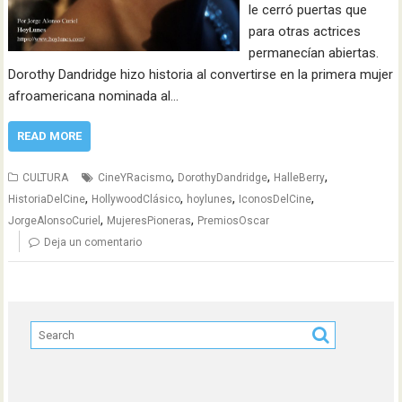
le cerró puertas que
para otras actrices
permanecían abiertas.
Dorothy Dandridge hizo historia al convertirse en la primera mujer
afroamericana nominada al…
READ MORE
,
,
,
CULTURA
CineYRacismo
DorothyDandridge
HalleBerry
,
,
,
,
HistoriaDelCine
HollywoodClásico
hoylunes
IconosDelCine
,
,
JorgeAlonsoCuriel
MujeresPioneras
PremiosOscar
Deja un comentario