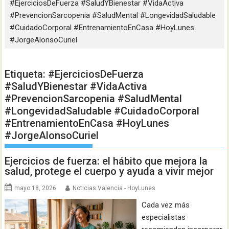
#EjerciciosDeFuerza #SaludYBienestar #VidaActiva
#PrevencionSarcopenia #SaludMental #LongevidadSaludable
#CuidadoCorporal #EntrenamientoEnCasa #HoyLunes
#JorgeAlonsoCuriel
Etiqueta:
#EjerciciosDeFuerza
#SaludYBienestar #VidaActiva
#PrevencionSarcopenia #SaludMental
#LongevidadSaludable #CuidadoCorporal
#EntrenamientoEnCasa #HoyLunes
#JorgeAlonsoCuriel
Ejercicios de fuerza: el hábito que mejora la
salud, protege el cuerpo y ayuda a vivir mejor
mayo 18, 2026
Noticias Valencia - HoyLunes
Cada vez más
especialistas