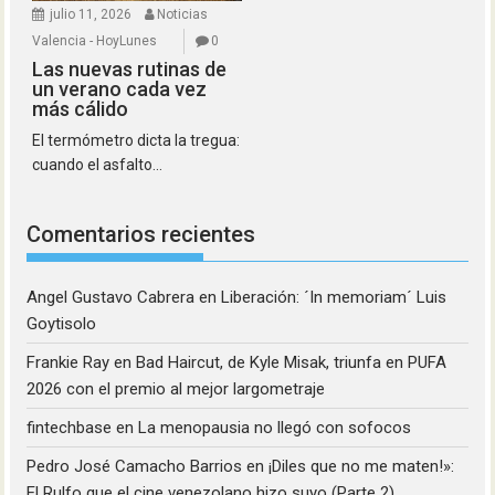
julio 11, 2026
Noticias
Valencia - HoyLunes
0
Las nuevas rutinas de
un verano cada vez
más cálido
El termómetro dicta la tregua:
cuando el asfalto...
Comentarios recientes
Angel Gustavo Cabrera
en
Liberación: ´In memoriam´ Luis
Goytisolo
Frankie Ray
en
Bad Haircut, de Kyle Misak, triunfa en PUFA
2026 con el premio al mejor largometraje
fintechbase
en
La menopausia no llegó con sofocos
Pedro José Camacho Barrios
en
¡Diles que no me maten!»:
El Rulfo que el cine venezolano hizo suyo (Parte 2)