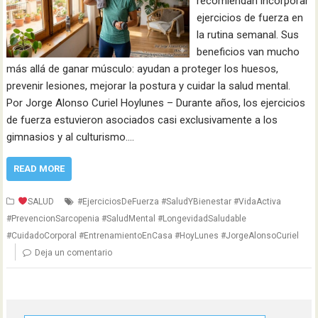
recomiendan incorporar
ejercicios de fuerza en
la rutina semanal. Sus
beneficios van mucho
más allá de ganar músculo: ayudan a proteger los huesos,
prevenir lesiones, mejorar la postura y cuidar la salud mental.
Por Jorge Alonso Curiel Hoylunes – Durante años, los ejercicios
de fuerza estuvieron asociados casi exclusivamente a los
gimnasios y al culturismo.…
READ MORE
SALUD
#EjerciciosDeFuerza #SaludYBienestar #VidaActiva
#PrevencionSarcopenia #SaludMental #LongevidadSaludable
#CuidadoCorporal #EntrenamientoEnCasa #HoyLunes #JorgeAlonsoCuriel
Deja un comentario