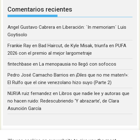
Comentarios recientes
Angel Gustavo Cabrera
en
Liberación: ´In memoriam´ Luis
Goytisolo
Frankie Ray
en
Bad Haircut, de Kyle Misak, triunfa en PUFA
2026 con el premio al mejor largometraje
fintechbase
en
La menopausia no llegó con sofocos
Pedro José Camacho Barrios
en
¡Diles que no me maten!»:
El Rulfo que el cine venezolano hizo suyo (Parte 2)
NURIA ruiz fernandez
en
Libros que nadie lee y autoras que
no hacen ruido: Redescubriendo ‘Y abrazarte’, de Clara
Asunción García