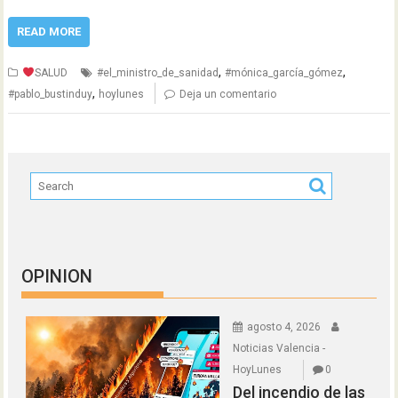
READ MORE
,
,
SALUD
#el_ministro_de_sanidad
#mónica_garcía_gómez
,
#pablo_bustinduy
hoylunes
Deja un comentario
OPINION
agosto 4, 2026
Noticias Valencia -
HoyLunes
0
Del incendio de las