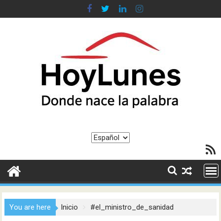
Saltar
al
contenido
Elegir
Feed R
un
idioma
You are here
Inicio
#el_ministro_de_sanidad