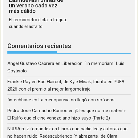
un verano cada vez
más cálido
El termómetro dicta la tregua:
cuando el asfalto...
Comentarios recientes
Angel Gustavo Cabrera
en
Liberación: ´In memoriam´ Luis
Goytisolo
Frankie Ray
en
Bad Haircut, de Kyle Misak, triunfa en PUFA
2026 con el premio al mejor largometraje
fintechbase
en
La menopausia no llegó con sofocos
Pedro José Camacho Barrios
en
¡Diles que no me maten!»:
El Rulfo que el cine venezolano hizo suyo (Parte 2)
NURIA ruiz fernandez
en
Libros que nadie lee y autoras que
no hacen ruido: Redescubriendo ‘Y abrazarte’, de Clara