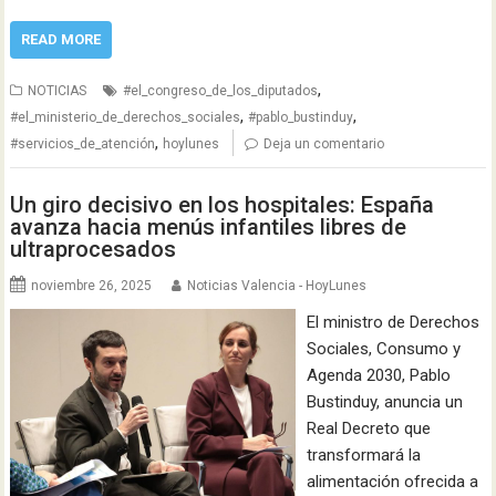
READ MORE
,
NOTICIAS
#el_congreso_de_los_diputados
,
,
#el_ministerio_de_derechos_sociales
#pablo_bustinduy
,
#servicios_de_atención
hoylunes
Deja un comentario
Un giro decisivo en los hospitales: España
avanza hacia menús infantiles libres de
ultraprocesados
noviembre 26, 2025
Noticias Valencia - HoyLunes
El ministro de Derechos
Sociales, Consumo y
Agenda 2030, Pablo
Bustinduy, anuncia un
Real Decreto que
transformará la
alimentación ofrecida a