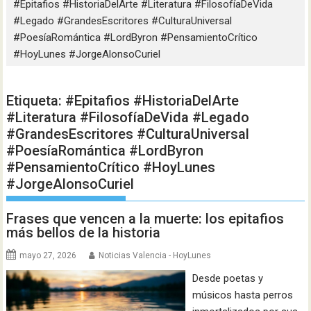
#Epitafios #HistoriaDelArte #Literatura #FilosofíaDeVida
#Legado #GrandesEscritores #CulturaUniversal
#PoesíaRomántica #LordByron #PensamientoCrítico
#HoyLunes #JorgeAlonsoCuriel
Etiqueta:
#Epitafios #HistoriaDelArte
#Literatura #FilosofíaDeVida #Legado
#GrandesEscritores #CulturaUniversal
#PoesíaRomántica #LordByron
#PensamientoCrítico #HoyLunes
#JorgeAlonsoCuriel
Frases que vencen a la muerte: los epitafios
más bellos de la historia
mayo 27, 2026
Noticias Valencia - HoyLunes
Desde poetas y
músicos hasta perros