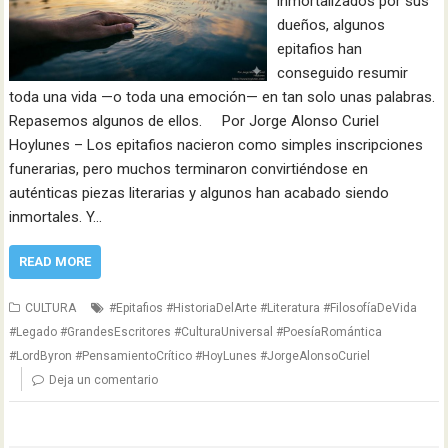
inmortalizados por sus
dueños, algunos
epitafios han
conseguido resumir
toda una vida —o toda una emoción— en tan solo unas palabras.
Repasemos algunos de ellos. Por Jorge Alonso Curiel
Hoylunes – Los epitafios nacieron como simples inscripciones
funerarias, pero muchos terminaron convirtiéndose en
auténticas piezas literarias y algunos han acabado siendo
inmortales. Y…
READ MORE
CULTURA
#Epitafios #HistoriaDelArte #Literatura #FilosofíaDeVida
#Legado #GrandesEscritores #CulturaUniversal #PoesíaRomántica
#LordByron #PensamientoCrítico #HoyLunes #JorgeAlonsoCuriel
Deja un comentario