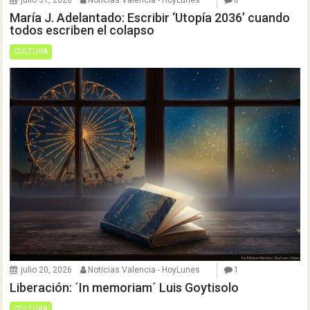
julio 31, 2026
Noticias Valencia - HoyLunes
0
María J. Adelantado: Escribir ‘Utopía 2036’ cuando
todos escriben el colapso
CULTURA
julio 20, 2026
Noticias Valencia - HoyLunes
1
Liberación: ´In memoriam´ Luis Goytisolo
CULTURA