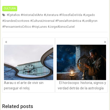
CULTURA
#Epitafios #HistoriaDelArte #Literatura #FilosofíaDeVida #Legado
#GrandesEscritores #CulturaUniversal #PoesíaRomántica #LordByron
#PensamientoCrítico #HoyLunes #JorgeAlonsoCuriel
Navegación
de
entradas
Aarau o el arte de vivir sin
El horóscopo: historia, signos y
perseguir el reloj
verdad detrás de la astrología
Related posts