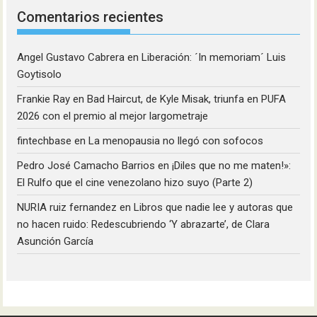
Comentarios recientes
Angel Gustavo Cabrera
en
Liberación: ´In memoriam´ Luis
Goytisolo
Frankie Ray
en
Bad Haircut, de Kyle Misak, triunfa en PUFA
2026 con el premio al mejor largometraje
fintechbase
en
La menopausia no llegó con sofocos
Pedro José Camacho Barrios
en
¡Diles que no me maten!»:
El Rulfo que el cine venezolano hizo suyo (Parte 2)
NURIA ruiz fernandez
en
Libros que nadie lee y autoras que
no hacen ruido: Redescubriendo ‘Y abrazarte’, de Clara
Asunción García