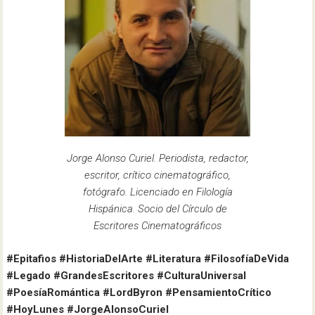
Jorge Alonso Curiel. Periodista, redactor,
escritor, crítico cinematográfico,
fotógrafo. Licenciado en Filología
Hispánica. Socio del Círculo de
Escritores Cinematográficos
#Epitafios #HistoriaDelArte #Literatura #FilosofíaDeVida
#Legado #GrandesEscritores #CulturaUniversal
#PoesíaRomántica #LordByron #PensamientoCrítico
#HoyLunes #JorgeAlonsoCuriel